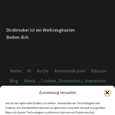
Dicebreaker ist ein Werkzeugkasten.
Bedien dich.
Home
KI
Kirche
Kommunikation
Exklusiv
Blog
About
Cookies, Datenschutz, Impressum
Zustimmung verwalten
Um dir ein optimales Erlebnis zu bieten, verwenden wir Technologien wie
Cookies, um Geräteinformationen zu speichern und/oder darauf zuzugreifen.
Wenn du diesen Technologien zustimmst, können wir Daten wie das