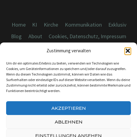
Home
KI
Kirche
Kommunikation
Exklusiv
Blog
About
Cookies, Datenschutz, Impressum
Zustimmung verwalten
Um dir ein optimales Erlebnis zu bieten, verwenden wir Technologien wie
Cookies, um Geräteinformationen zu speichern und/oder darauf zuzugreifen.
Wenn du diesen Technologien zustimmst, können wir Daten wie das
© 2026 Dicebreaker.de - Alle Rechte vorbehalten
Surfverhalten oder eindeutige IDs auf dieser Website verarbeiten. Wenn du deine
Zustimmung nicht erteilst oder zurückziehst, können bestimmte Merkmale und
Funktionen beeinträchtigt werden.
AKZEPTIEREN
KONTAKT:
INFO@DICEBREAKER.DE
ABLEHNEN
EINSTELLUNGEN ANSEHEN