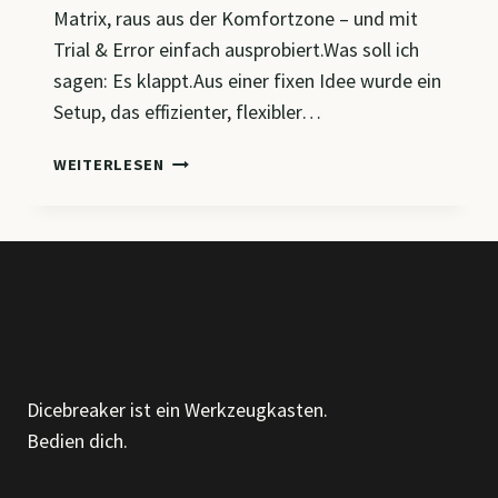
Matrix, raus aus der Komfortzone – und mit
Trial & Error einfach ausprobiert.Was soll ich
sagen: Es klappt.Aus einer fixen Idee wurde ein
Setup, das effizienter, flexibler…
MEIN
WEITERLESEN
BÜRO:
47
APPS
–
1
IPAD
&
KAFFEE
Dicebreaker ist ein Werkzeugkasten.
Bedien dich.