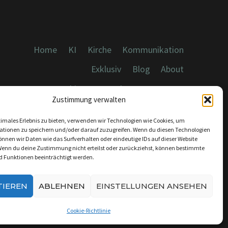
Home
KI
Kirche
Kommunikation
Exklusiv
Blog
About
Cookies, Datenschutz, Impressum
Zustimmung verwalten
timales Erlebnis zu bieten, verwenden wir Technologien wie Cookies, um
ationen zu speichern und/oder darauf zuzugreifen. Wenn du diesen Technologien
nnen wir Daten wie das Surfverhalten oder eindeutige IDs auf dieser Website
Wenn du deine Zustimmung nicht erteilst oder zurückziehst, können bestimmte
KONTAKT:
 Funktionen beeinträchtigt werden.
INFO@DICEBREAKER.DE
TIEREN
ABLEHNEN
EINSTELLUNGEN ANSEHEN
Cookie-Richtlinie