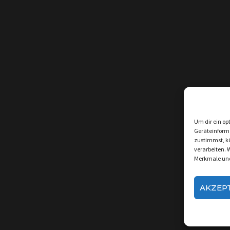
Um dir ein op
Geräteinform
zustimmst, kö
verarbeiten. 
Merkmale und
AKZEP