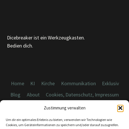
METHODEN
Dicebreaker ist ein Werkzeugkasten.
Bedien dich.
Home
KI
Kirche
Kommunikation
Exklusiv
Blog
About
Cookies, Datenschutz, Impressum
Zustimmung verwalten
Um dir ein optimales Erlebnis zu bieten, verwenden wir Technologien wie
Cookies, um Geräteinformationen zu speichern und/oder darauf zuzugreifen.