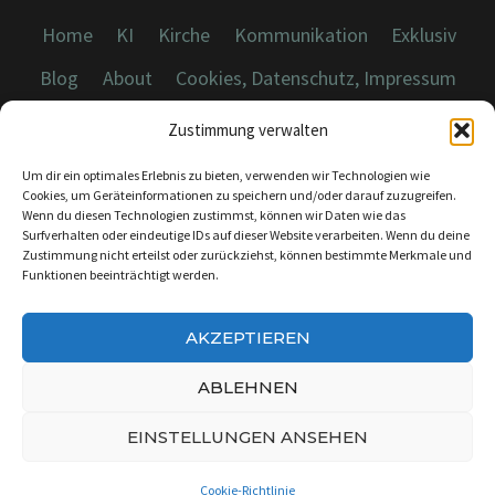
Home
KI
Kirche
Kommunikation
Exklusiv
Blog
About
Cookies, Datenschutz, Impressum
Zustimmung verwalten
Um dir ein optimales Erlebnis zu bieten, verwenden wir Technologien wie
Cookies, um Geräteinformationen zu speichern und/oder darauf zuzugreifen.
Wenn du diesen Technologien zustimmst, können wir Daten wie das
© 2026 Dicebreaker.de - Alle Rechte vorbehalten
Surfverhalten oder eindeutige IDs auf dieser Website verarbeiten. Wenn du deine
Zustimmung nicht erteilst oder zurückziehst, können bestimmte Merkmale und
Funktionen beeinträchtigt werden.
AKZEPTIEREN
KONTAKT:
INFO@DICEBREAKER.DE
ABLEHNEN
EINSTELLUNGEN ANSEHEN
Cookie-Richtlinie