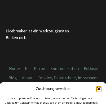
METHODEN
Dicebreaker ist ein Werkzeugkasten.
Bedien dich.
Home
KI
Kirche
Kommunikation
Exklusiv
Blog
About
Cookies, Datenschutz, Impressum
Zustimmung verwalten
Um dir ein optimales Erlebnis zu bieten, verwenden wir Technologien wie
Cookies, um Geräteinformationen zu speichern und/oder darauf zuzugreifen.