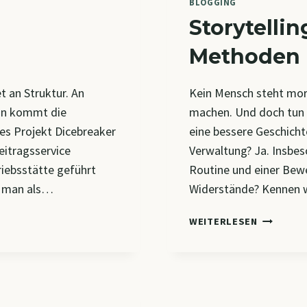
BLOGGING
Storytellin
Methoden
et an Struktur. An
Kein Mensch steht morg
ann kommt die
machen. Und doch tun 
es Projekt Dicebreaker
eine bessere Geschichte
eitragsservice
Verwaltung? Ja. Insbes
riebsstätte geführt
Routine und einer Bewe
nn man als…
Widerstände? Kennen 
STORYTE
WEITERLESEN
IST
MACHT
–
14
METHODE