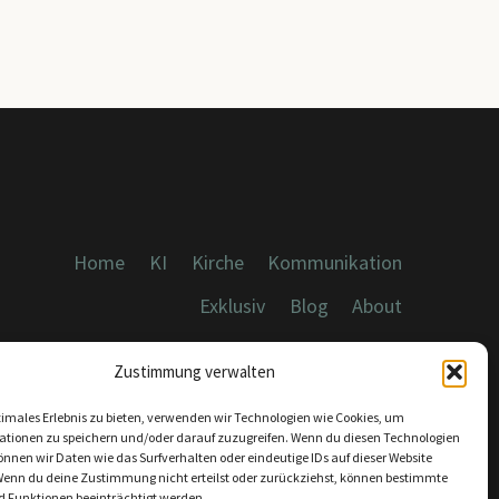
Home
KI
Kirche
Kommunikation
Exklusiv
Blog
About
Cookies, Datenschutz, Impressum
Zustimmung verwalten
timales Erlebnis zu bieten, verwenden wir Technologien wie Cookies, um
ationen zu speichern und/oder darauf zuzugreifen. Wenn du diesen Technologien
nnen wir Daten wie das Surfverhalten oder eindeutige IDs auf dieser Website
Wenn du deine Zustimmung nicht erteilst oder zurückziehst, können bestimmte
KONTAKT:
 Funktionen beeinträchtigt werden.