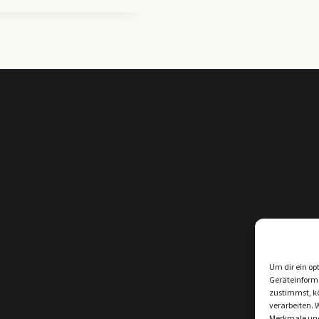
Um dir ein op
Geräteinform
zustimmst, kö
verarbeiten. 
Merkmale und