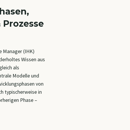
hasen,
 Prozesse
e Manager (IHK)
ederholtes Wissen aus
leich als
trale Modelle und
wicklungsphasen von
h typischerweise in
orherigen Phase –