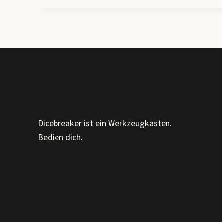
ENTWICKLUNGSPHASEN,
ORGANISATIONSTYPEN
&
PROZESSE
DER
OE
Dicebreaker ist ein Werkzeugkasten.
Bedien dich.