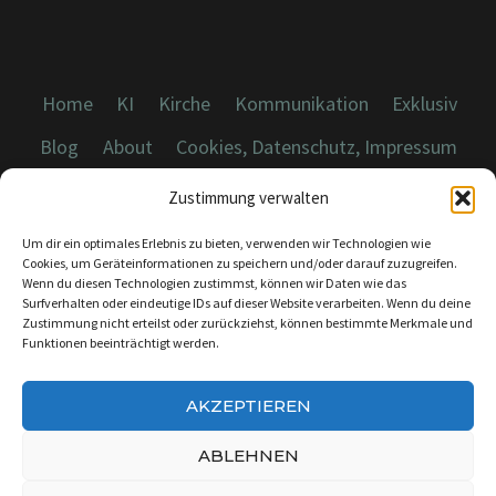
Home
KI
Kirche
Kommunikation
Exklusiv
Blog
About
Cookies, Datenschutz, Impressum
Zustimmung verwalten
Um dir ein optimales Erlebnis zu bieten, verwenden wir Technologien wie
Cookies, um Geräteinformationen zu speichern und/oder darauf zuzugreifen.
Wenn du diesen Technologien zustimmst, können wir Daten wie das
© 2026 Dicebreaker.de - Alle Rechte vorbehalten
Surfverhalten oder eindeutige IDs auf dieser Website verarbeiten. Wenn du deine
Zustimmung nicht erteilst oder zurückziehst, können bestimmte Merkmale und
Funktionen beeinträchtigt werden.
AKZEPTIEREN
KONTAKT:
INFO@DICEBREAKER.DE
ABLEHNEN