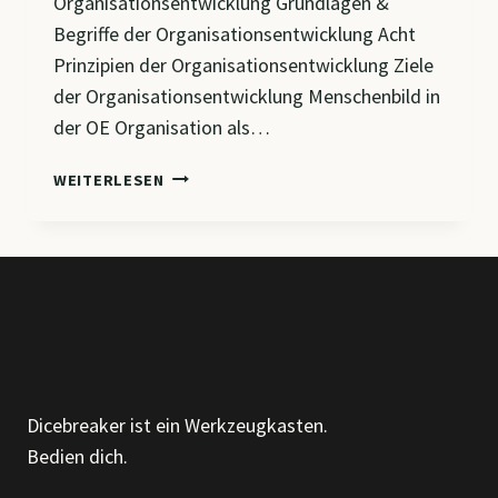
Organisationsentwicklung Grundlagen &
Begriffe der Organisationsentwicklung Acht
Prinzipien der Organisationsentwicklung Ziele
der Organisationsentwicklung Menschenbild in
der OE Organisation als…
CM
WEITERLESEN
1
–
GRUNDLAGEN
DER
ORGANISATIONSENTWICKLUNG:
MODELLE,
PRINZIPIEN
UND
ZIELE
Dicebreaker ist ein Werkzeugkasten.
IM
Bedien dich.
CHANGE
MANAGEMENT