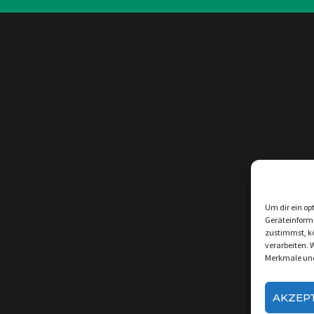
Um dir ein op
Geräteinform
zustimmst, kö
verarbeiten. 
Merkmale und
AKZEP