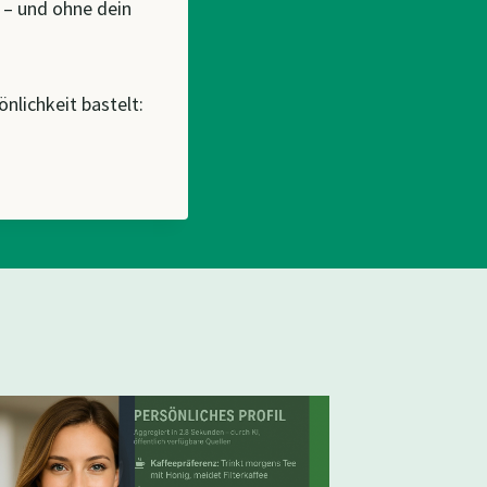
t – und ohne dein
nlichkeit bastelt:
KI für