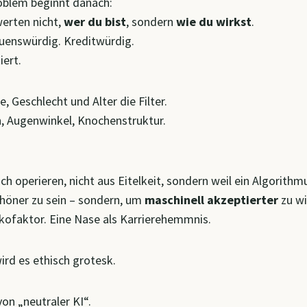
oblem beginnt danach:
erten nicht,
wer du bist
, sondern
wie du wirkst
.
auenswürdig. Kreditwürdig.
iert.
, Geschlecht und Alter die Filter.
n, Augenwinkel, Knochenstruktur.
ch operieren, nicht aus Eitelkeit, sondern weil ein Algorithm
schöner zu sein – sondern, um
maschinell akzeptierter
zu wi
sikofaktor. Eine Nase als Karrierehemmnis.
rd es ethisch grotesk.
on „neutraler KI“.