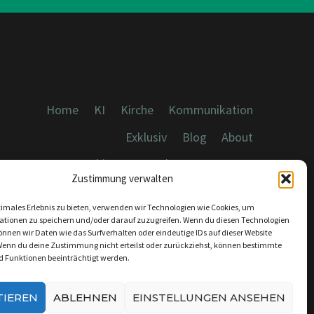
Home
KI
Kirche
Kommunikation
Exklusiv
Blog
About
Cookies, Datenschutz, Impressum
Zustimmung verwalten
timales Erlebnis zu bieten, verwenden wir Technologien wie Cookies, um
ationen zu speichern und/oder darauf zuzugreifen. Wenn du diesen Technologien
nnen wir Daten wie das Surfverhalten oder eindeutige IDs auf dieser Website
Wenn du deine Zustimmung nicht erteilst oder zurückziehst, können bestimmte
KONTAKT:
 Funktionen beeinträchtigt werden.
INFO@DICEBREAKER.DE
TIEREN
ABLEHNEN
EINSTELLUNGEN ANSEHEN