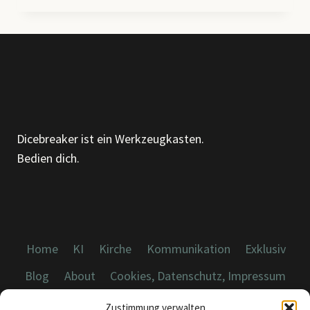
30 %
VERWALTUNGSKOSTEN
SPAREN
–
DURCH
GEZIELTE
AUTOMATISIERUNG
IN
Dicebreaker ist ein Werkzeugkasten.
DER
Bedien dich.
KIRCHENVERWALTUNG
Home
KI
Kirche
Kommunikation
Exklusiv
Blog
About
Cookies, Datenschutz, Impressum
Zustimmung verwalten