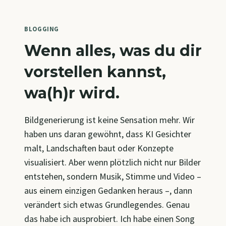
IM
WANDEL:
VON
BLOGGING
LINIENSTRUKTUREN
Wenn alles, was du dir
ZU
AGILEN
vorstellen kannst,
MODELLEN
wa(h)r wird.
Bildgenerierung ist keine Sensation mehr. Wir
haben uns daran gewöhnt, dass KI Gesichter
malt, Landschaften baut oder Konzepte
visualisiert. Aber wenn plötzlich nicht nur Bilder
entstehen, sondern Musik, Stimme und Video –
aus einem einzigen Gedanken heraus –, dann
verändert sich etwas Grundlegendes. Genau
das habe ich ausprobiert. Ich habe einen Song