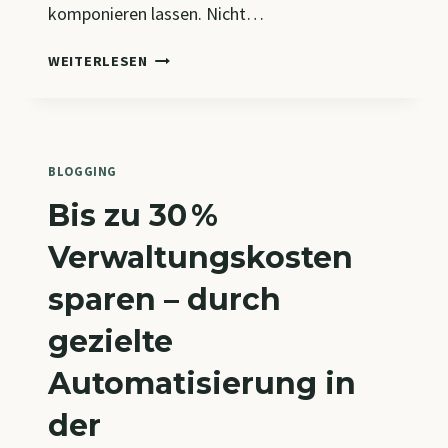
komponieren lassen. Nicht…
WENN
WEITERLESEN
ALLES,
WAS
DU
DIR
VORSTELLEN
BLOGGING
KANNST,
Bis zu 30 %
WA(H)R
WIRD.
Verwaltungskosten
sparen – durch
gezielte
Automatisierung in
der