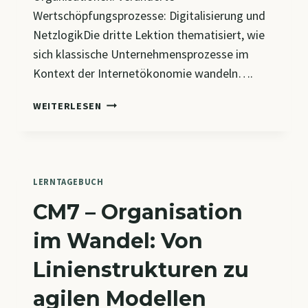
Wertschöpfungsprozesse: Digitalisierung und
NetzlogikDie dritte Lektion thematisiert, wie
sich klassische Unternehmensprozesse im
Kontext der Internetökonomie wandeln….
CM9
WEITERLESEN
–
DIGITALISIERUNG
INTERNER
PROZESSE
&
LERNTAGEBUCH
VERTRIEBSSTRUKTUREN
CM7 – Organisation
IN
DER
im Wandel: Von
VERNETZTEN
WIRTSCHAFT
Linienstrukturen zu
agilen Modellen