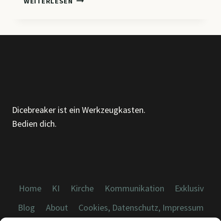
WEITERLESEN
–
GRUNDLAGEN
DER
ORGANISATION:
BEGRIFFE,
MODELLE
UND
AUFBAU
Dicebreaker ist ein Werkzeugkasten.
Bedien dich.
Home
KI
Kirche
Kommunikation
Exklusiv
Blog
About
Cookies, Datenschutz, Impressum