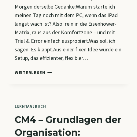
Morgen derselbe Gedanke:Warum starte ich
meinen Tag noch mit dem PC, wenn das iPad
längst wach ist? Also: rein in die Eisenhower-
Matrix, raus aus der Komfortzone – und mit
Trial & Error einfach ausprobiert.Was soll ich
sagen: Es klappt.Aus einer fixen Idee wurde ein
Setup, das effizienter, flexibler…
MEIN
WEITERLESEN
BÜRO:
47
APPS
–
1
LERNTAGEBUCH
IPAD
CM4 – Grundlagen der
&
KAFFEE
Organisation: