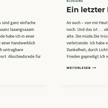
BLOGGING
h
Ein letzter
 sind ganz einfache
An euch – von mir.Heut
gaaanz laaangsaaam
noch. Und das ist … o
de habe ich in einer
alte. Die müde.Die trös
l einer handwerklich
verletzende. Ich habe 
ch untragbare
Dunkelheit, durch Lich
rt. Abschiedsrede für
Frieden gepredigt.Ich 
EIN
WEITERLESEN
LETZTER
BRIEF