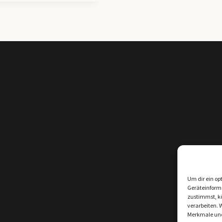
Um dir ein op
Geräteinform
zustimmst, kö
verarbeiten. 
Merkmale und