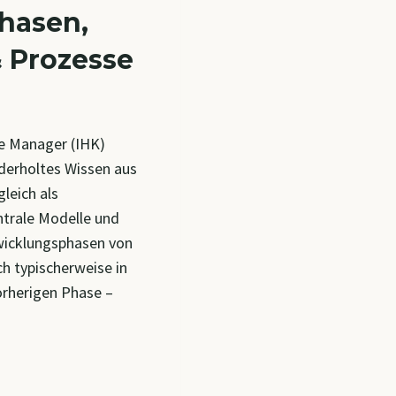
hasen,
 Prozesse
e Manager (IHK)
ederholtes Wissen aus
leich als
trale Modelle und
wicklungsphasen von
h typischerweise in
orherigen Phase –