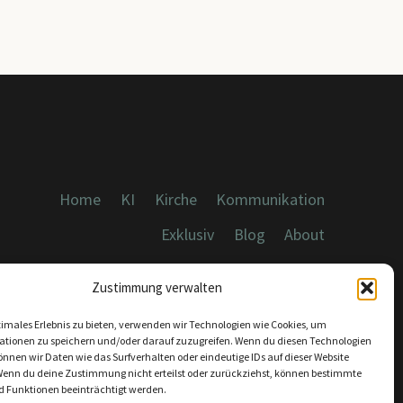
Home
KI
Kirche
Kommunikation
Exklusiv
Blog
About
Cookies, Datenschutz, Impressum
Zustimmung verwalten
timales Erlebnis zu bieten, verwenden wir Technologien wie Cookies, um
ationen zu speichern und/oder darauf zuzugreifen. Wenn du diesen Technologien
nnen wir Daten wie das Surfverhalten oder eindeutige IDs auf dieser Website
Wenn du deine Zustimmung nicht erteilst oder zurückziehst, können bestimmte
KONTAKT:
 Funktionen beeinträchtigt werden.