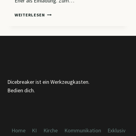
Eher als Einladung. Zum…
DER
WEITERLESEN
„POSITIVATOR“
–
EIN
KLEINES
WERKZEUG
FÜR
DEN
ALLTAG
Dicebreaker ist ein Werkzeugkasten.
Bedien dich.
Home
KI
Kirche
Kommunikation
Exklusiv