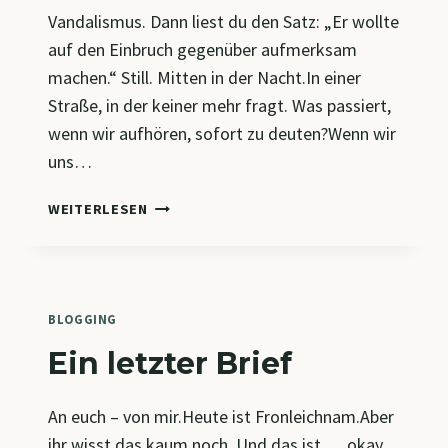
Vandalismus. Dann liest du den Satz: „Er wollte
auf den Einbruch gegenüber aufmerksam
machen.“ Still. Mitten in der Nacht.In einer
Straße, in der keiner mehr fragt. Was passiert,
wenn wir aufhören, sofort zu deuten?Wenn wir
uns…
AUGEN.BLICK.MAL
WEITERLESEN
BLOGGING
Ein letzter Brief
An euch – von mir.Heute ist Fronleichnam.Aber
ihr wisst das kaum noch. Und das ist … okay.