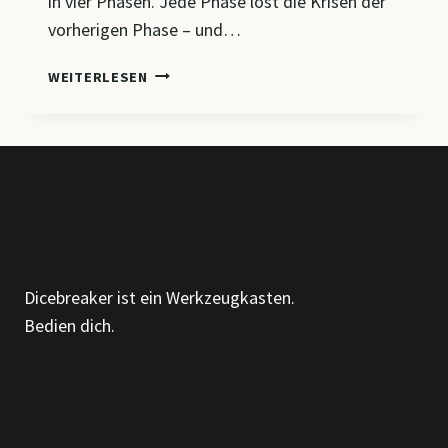
in vier Phasen. Jede Phase löst die Krisen der
vorherigen Phase – und…
CM3
WEITERLESEN
–
ENTWICKLUNGSPHASEN,
ORGANISATIONSTYPEN
&
PROZESSE
DER
OE
Dicebreaker ist ein Werkzeugkasten.
Bedien dich.